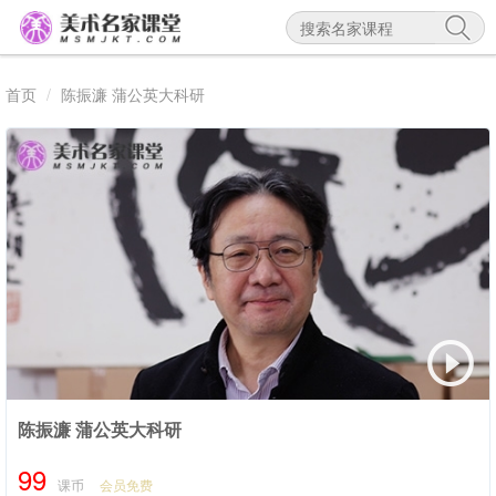
首页
陈振濂 蒲公英大科研
陈振濂 蒲公英大科研
99
课币
会员免费