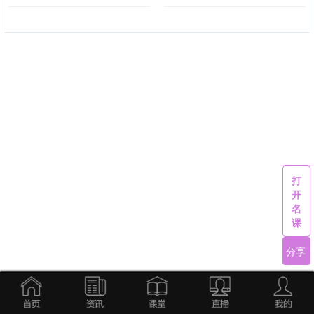
打
开
名
课
分享