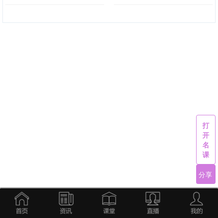
打
开
名
课
分享