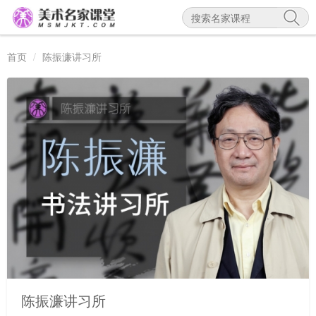
首页
陈振濂讲习所
陈振濂讲习所