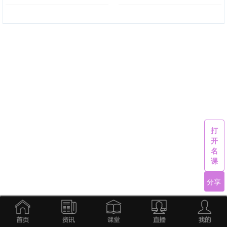
打
开
名
课
分享